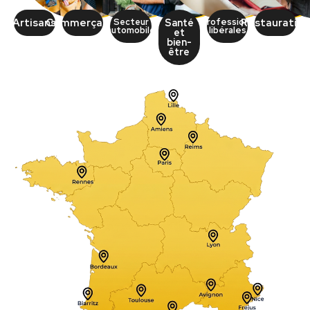
Artisans
Commerçants
Secteur
Professions
Restauratio
Santé
automobile
libérales
et
bien-
être