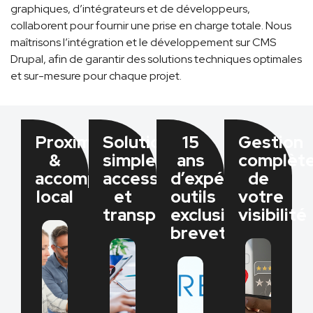
graphiques, d’intégrateurs et de développeurs,
collaborent pour fournir une prise en charge totale. Nous
maîtrisons l’intégration et le développement sur CMS
Drupal, afin de garantir des solutions techniques optimales
et sur-mesure pour chaque projet.
Proximité
Solutions
15
Gestion
&
simples,
ans
complèt
accompagnement
accessibles
d’expérience,
de
local
et
outils
votre
transparentes​
exclusifs
visibilité​
brevetés​