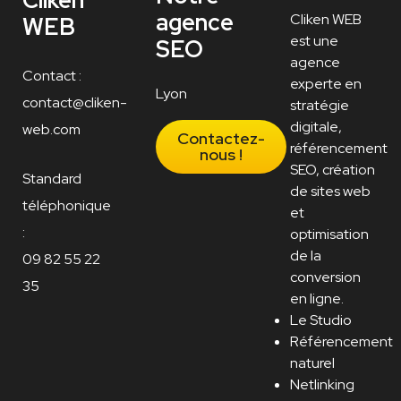
agence
Cliken WEB
WEB
est une
SEO
agence
Contact :
experte en
Lyon
contact@cliken-
stratégie
digitale,
web.com
Contactez-
référencement
nous !
SEO, création
Standard
de sites web
téléphonique
et
:
optimisation
de la
09 82 55 22
conversion
35
en ligne.
Le Studio
Référencement
naturel
Netlinking