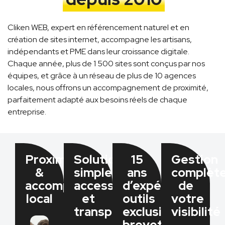
Cliken WEB, expert en référencement naturel et en
création de sites internet, accompagne les artisans,
indépendants et PME dans leur croissance digitale.
Chaque année, plus de 1 500 sites sont conçus par nos
équipes, et grâce à un réseau de plus de 10 agences
locales, nous offrons un accompagnement de proximité,
parfaitement adapté aux besoins réels de chaque
entreprise.
Proximité
Solutions
15
Gestion
&
simples,
ans
complèt
accompagnement
accessibles
d’expérience,
de
local
et
outils
votre
transparentes​
exclusifs
visibilité​
brevetés​