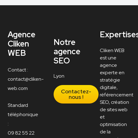
Agence
Expertise
Notre
Cliken
agence
Cliken WEB
WEB
est une
SEO
agence
Contact :
experte en
Lyon
contact@cliken-
stratégie
digitale,
web.com
Contactez-
référencement
nous !
SEO, création
Standard
de sites web
téléphonique
et
:
optimisation
de la
09 82 55 22