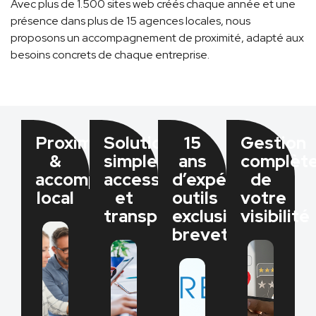
Avec plus de 1.500 sites web créés chaque année et une
présence dans plus de 15 agences locales, nous
proposons un accompagnement de proximité, adapté aux
besoins concrets de chaque entreprise.
Proximité
Solutions
15
Gestion
&
simples,
ans
complèt
accompagnement
accessibles
d’expérience,
de
local
et
outils
votre
transparentes​
exclusifs
visibilité​
brevetés​