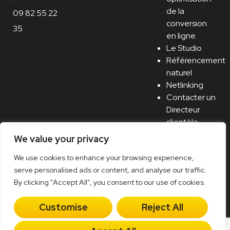
de la
09 82 55 22
conversion
35
en ligne.
Le Studio
Référencement
naturel
Netlinking
Contacter un
Directeur
clientèle
Recrutement
We value your privacy
/ Carrière
We use cookies to enhance your browsing experience,
serve personalised ads or content, and analyse our traffic.
By clicking "Accept All", you consent to our use of cookies.
Mentions légales
–
Cookies
–
Plan du site
–
Politique
Customise
Reject All
de confidentialité