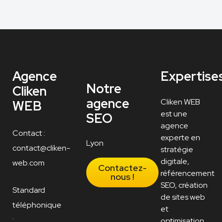
Agence
Expertise
Notre
Cliken
agence
Cliken WEB
WEB
est une
SEO
agence
Contact :
experte en
Lyon
contact@cliken-
stratégie
digitale,
web.com
Contactez-
référencement
nous !
SEO, création
Standard
de sites web
téléphonique
et
:
optimisation