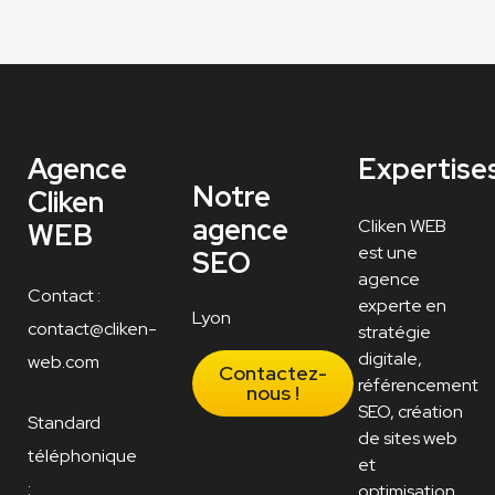
Agence
Expertise
Notre
Cliken
agence
Cliken WEB
WEB
est une
SEO
agence
Contact :
experte en
Lyon
contact@cliken-
stratégie
digitale,
web.com
Contactez-
référencement
nous !
SEO, création
Standard
de sites web
téléphonique
et
:
optimisation