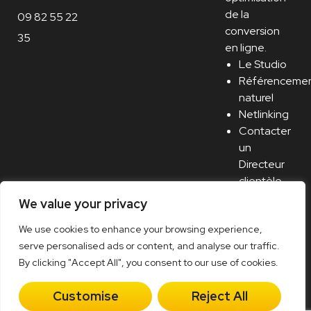
de la
09 82 55 22
conversion
35
en ligne.
Le Studio
Référenceme
naturel
Netlinking
Contacter
un
Directeur
clientèle
Recrutement
We value your privacy
/ Carrière
We use cookies to enhance your browsing experience,
serve personalised ads or content, and analyse our traffic.
By clicking "Accept All", you consent to our use of cookies.
Mentions légales
–
Cookies
–
Plan du site
–
Politique
Customise
Reject All
de confidentialité