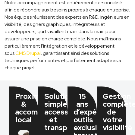
Notre accompagnement est entièrement personnalisé
afin de répondre aux besoins propres à chaque entreprise.
Nos équipes réunissent des experts en R&D, ingénieurs en
visibilité, designers graphiques, intégrateurs et
développeurs, qui travaillent main dans la main pour
assurer une prise en charge complète. Nous maîtrisons
particulièrement l’intégration et le développement
sous
CMS Drupal
, garantissant ainsi des solutions
techniques performantes et parfaitement adaptées à
chaque projet.
Proximité
Solutions
15
Gestion
&
simples,
ans
complèt
accompagnement
accessibles
d’expérience,
de
local
et
outils
votre
transparentes​
exclusifs
visibilité​