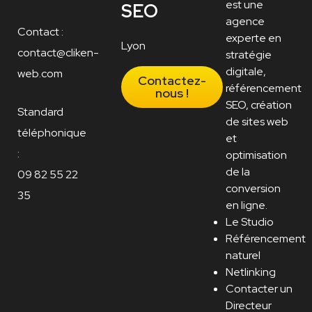
est une
SEO
agence
Contact :
experte en
Lyon
contact@cliken-
stratégie
digitale,
web.com
Contactez-
référencement
nous !
SEO, création
Standard
de sites web
téléphonique
et
:
optimisation
de la
09 82 55 22
conversion
35
en ligne.
Le Studio
Référencement
naturel
Netlinking
Contacter un
Directeur