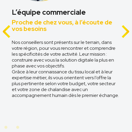
L’équipe commerciale
e
Proche de chez vous, à l’écoute de
vos besoins
r
e
Nos conseillers sont présents sur le terrain, dans
U
votre région, pour vous rencontrer et comprendre
p
les spécificités de votre activité. Leur mission :
J
construire avec vous la solution digitale la plus en
c
à
phase avec vos objectifs.
r
.
Grâce à leur connaissance du tissu local et à leur
n
expertise métier, ils vous orientent vers l’offre la
v
plus pertinente selon votre budget, votre secteur
d
rt
et votre zone de chalandise avec un
s
accompagnement humain dès le premier échange.
if