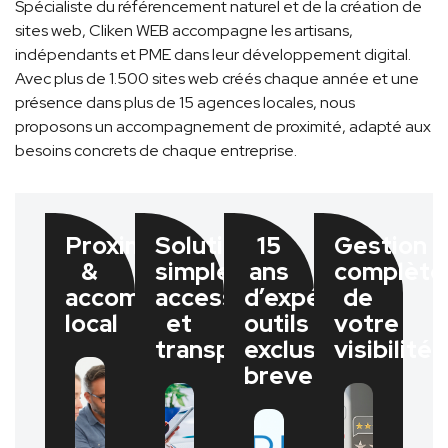
Spécialiste du référencement naturel et de la création de
sites web, Cliken WEB accompagne les artisans,
indépendants et PME dans leur développement digital.
Avec plus de 1.500 sites web créés chaque année et une
présence dans plus de 15 agences locales, nous
proposons un accompagnement de proximité, adapté aux
besoins concrets de chaque entreprise.
Proximité
Solutions
15
Gestion
&
simples,
ans
complète
accompagnement
accessibles
d’expérience,
de
local
et
outils
votre
transparentes​
exclusifs
visibilité​
brevetés​