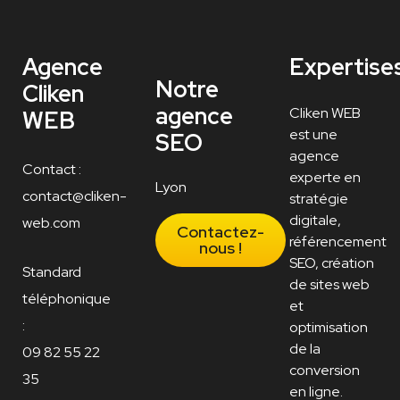
Agence
Expertise
Notre
Cliken
agence
Cliken WEB
WEB
est une
SEO
agence
Contact :
experte en
Lyon
contact@cliken-
stratégie
digitale,
web.com
Contactez-
référencement
nous !
SEO, création
Standard
de sites web
téléphonique
et
:
optimisation
de la
09 82 55 22
conversion
35
en ligne.