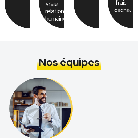
frais
vraie
caché.
relation
humaine.
Nos équipes