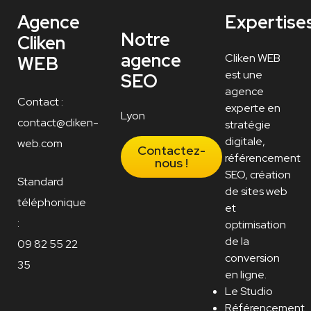
Agence
Expertise
Notre
Cliken
agence
Cliken WEB
WEB
est une
SEO
agence
Contact :
experte en
Lyon
contact@cliken-
stratégie
digitale,
web.com
Contactez-
référencement
nous !
SEO, création
Standard
de sites web
téléphonique
et
:
optimisation
de la
09 82 55 22
conversion
35
en ligne.
Le Studio
Référencement