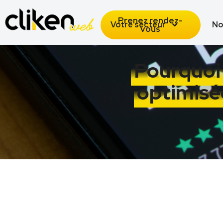
Prenez rendez-
Votre secteur
No
vous
Pourquoi 
optimisée