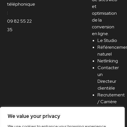
téléphonique
et
:
optimisation
de la
09 82 55 22
conversion
35
en ligne.
Le Studio
Référenceme
naturel
Netlinking
Contacter
un
Directeur
clientèle
Recrutement
/ Carrière
We value your privacy
We use cookies to enhance your browsing experience,