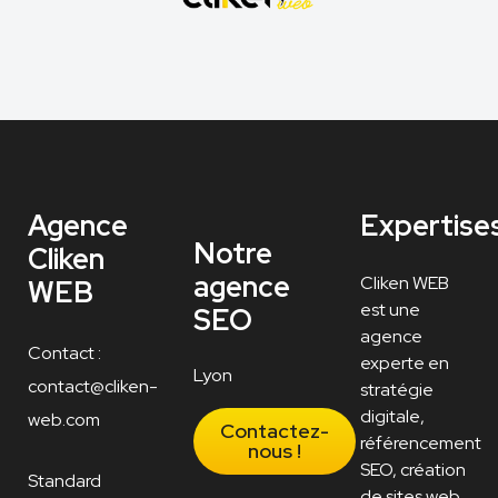
Agence
Expertise
Notre
Cliken
agence
Cliken WEB
WEB
est une
SEO
agence
Contact :
experte en
Lyon
contact@cliken-
stratégie
digitale,
web.com
Contactez-
référencement
nous !
SEO, création
Standard
de sites web