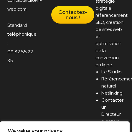
contact@cliken-
stratégie
digitale,
web.com
Contactez-
référencement
nous !
SEO, création
Standard
de sites web
téléphonique
et
:
optimisation
de la
09 82 55 22
conversion
35
en ligne.
Le Studio
Référenceme
naturel
Netlinking
Contacter
un
Directeur
clientèle
Recrutement
We value your privacy