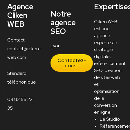
Agence
Expertise
Notre
Cliken
agence
Cliken WEB
WEB
est une
SEO
agence
Contact :
experte en
Lyon
contact@cliken-
stratégie
digitale,
web.com
Contactez-
référencement
nous !
SEO, création
Standard
de sites web
téléphonique
et
:
optimisation
de la
09 82 55 22
conversion
35
en ligne.
Le Studio
Référenceme