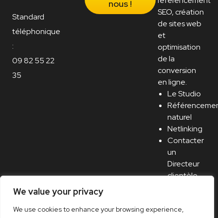
référencement
nous !
SEO, création
Standard
de sites web
téléphonique
et
:
optimisation
de la
09 82 55 22
conversion
35
en ligne.
Le Studio
Référenceme
naturel
Netlinking
Contacter
un
Directeur
clientèle
Recrutement
We value your privacy
/ Carrière
We use cookies to enhance your browsing experience,