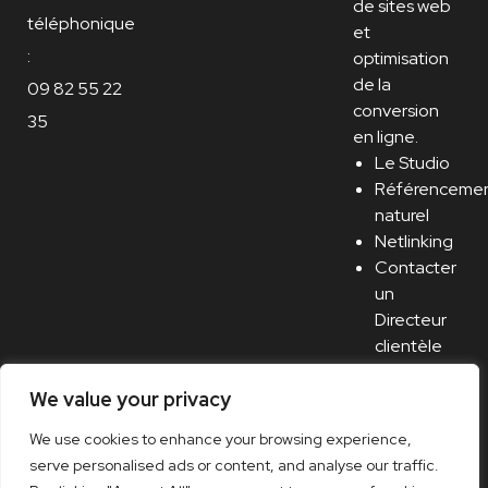
de sites web
téléphonique
et
:
optimisation
de la
09 82 55 22
conversion
35
en ligne.
Le Studio
Référenceme
naturel
Netlinking
Contacter
un
Directeur
clientèle
Recrutement
/ Carrière
We value your privacy
We use cookies to enhance your browsing experience,
serve personalised ads or content, and analyse our traffic.