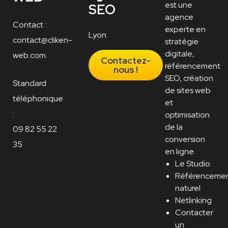
est une
SEO
agence
Contact :
experte en
Lyon
contact@cliken-
stratégie
digitale,
web.com
Contactez-
référencement
nous !
SEO, création
Standard
de sites web
téléphonique
et
:
optimisation
de la
09 82 55 22
conversion
35
en ligne.
Le Studio
Référenceme
naturel
Netlinking
Contacter
un