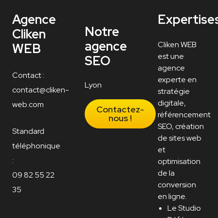
Agence
Expertise
Notre
Cliken
agence
Cliken WEB
WEB
est une
SEO
agence
Contact :
experte en
Lyon
contact@cliken-
stratégie
digitale,
web.com
Contactez-
référencement
nous !
SEO, création
Standard
de sites web
téléphonique
et
:
optimisation
de la
09 82 55 22
conversion
35
en ligne.
Le Studio