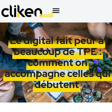
Le digital fait peur à
beaucoup de TPE :
comment on
accompagne celles qui
débutent