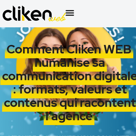
Comment Cliken WEB
humanise sa
communication digital
: formats, valeurs et
contenus qui racontent
l’agence