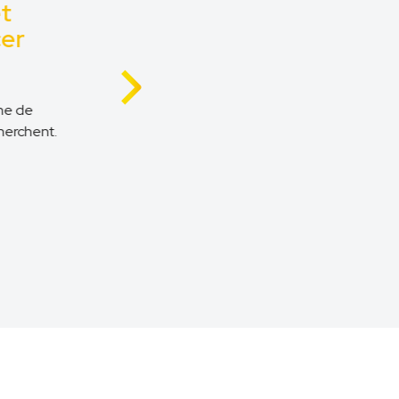
t
er
e de
erchent.