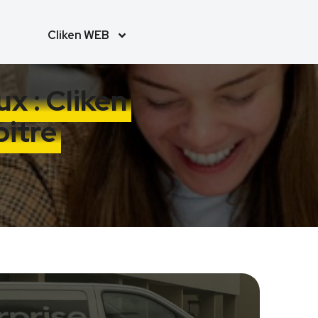
Cliken WEB
x : Cliken
itre