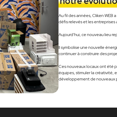
notre évoluti
Au fil des années, Cliken WEB a 
défis relevés et les entrepris
Aujourd’hui, ce nouveau lieu 
Il symbolise une nouvelle énerg
continuer à construire des proje
Ces nouveaux locaux ont été pen
équipes, stimuler la créativit
développement de nouveaux p