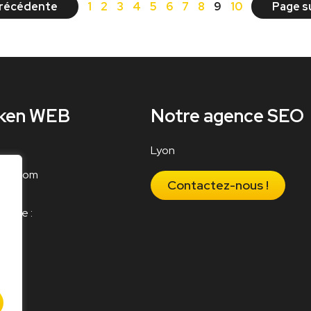
récédente
1
2
3
4
5
6
7
8
9
10
Page s
iken WEB
Notre agence SEO
Lyon
web.com
Contactez-nous !
nique :