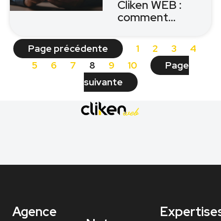
Cliken WEB :
comment…
Page précédente
1
2
3
4
5
6
7
8
9
10
Page
suivante
Agence
Expertise