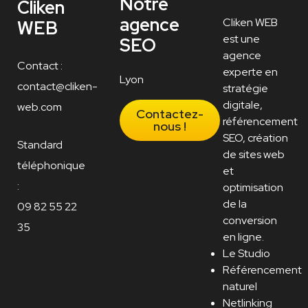
Notre
Cliken
agence
Cliken WEB
WEB
est une
SEO
agence
Contact :
experte en
Lyon
contact@cliken-
stratégie
digitale,
web.com
Contactez-
référencement
nous !
SEO, création
Standard
de sites web
téléphonique
et
:
optimisation
de la
09 82 55 22
conversion
35
en ligne.
Le Studio
Référencement
naturel
Netlinking